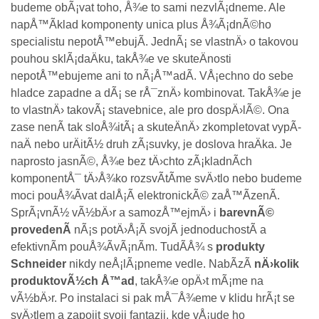
budeme obÃ¡vat toho, Å¾e to sami nezvlÃ¡dneme. Ale
napÅ™Ã­klad komponenty
unica plus
Å¾Ã¡dnÃ©ho
specialistu nepotÅ™ebujÃ­. JednÃ¡ se vlastnÄ› o takovou
pouhou sklÃ¡daÄku, takÅ¾e ve skuteÄnosti
nepotÅ™ebujeme ani to nÃ¡Å™adÃ­. VÅ¡echno do sebe
hladce zapadne a dÃ¡ se rÅ¯znÄ› kombinovat. TakÅ¾e je
to vlastnÄ› takovÃ¡ stavebnice, ale pro dospÄ›lÃ©. Ona
zase nenÃ­ tak sloÅ¾itÃ¡ a skuteÄnÄ› zkompletovat vypÃ­
naÄ nebo urÄitÃ½ druh zÃ¡suvky, je doslova hraÄka. Je
naprosto jasnÃ©, Å¾e bez tÄ›chto zÃ¡kladnÃ­ch
komponentÅ¯ tÄ›Å¾ko rozsvÃ­tÃ­me svÄ›tlo nebo budeme
moci pouÅ¾Ã­vat dalÅ¡Ã­ elektronickÃ© zaÅ™Ã­zenÃ­.
SprÃ¡vnÃ½ vÃ½bÄ›r a samozÅ™ejmÄ› i
barevnÃ©
provedenÃ­
nÃ¡s potÄ›Å¡Ã­ svojÃ­ jednoduchostÃ­ a
efektivnÃ­m pouÅ¾Ã­vÃ¡nÃ­m. TudÃ­Å¾ s
produkty
Schneider
nikdy neÅ¡lÃ¡pneme vedle. NabÃ­zÃ­
nÄ›kolik
produktovÃ½ch Å™ad
, takÅ¾e opÄ›t mÃ¡me na
vÃ½bÄ›r. Po instalaci si pak mÅ¯Å¾eme v klidu hrÃ¡t se
svÄ›tlem a zapojit svoji fantazii, kde vÅ¡ude ho