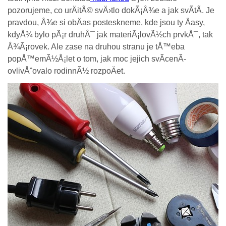
pozorujeme, co urÄitÃ© svÄ›tlo dokÃ¡Å¾e a jak svÃ­tÃ­. Je
pravdou, Å¾e si obÄas posteskneme, kde jsou ty Äasy,
kdyÅ¾ bylo pÃ¡r druhÅ¯ jak materiÃ¡lovÃ½ch prvkÅ¯, tak
Å¾Ã¡rovek. Ale zase na druhou stranu je tÅ™eba
popÅ™emÃ½Å¡let o tom, jak moc jejich svÃ­cenÃ­
ovlivÅˆovalo rodinnÃ½ rozpoÄet.