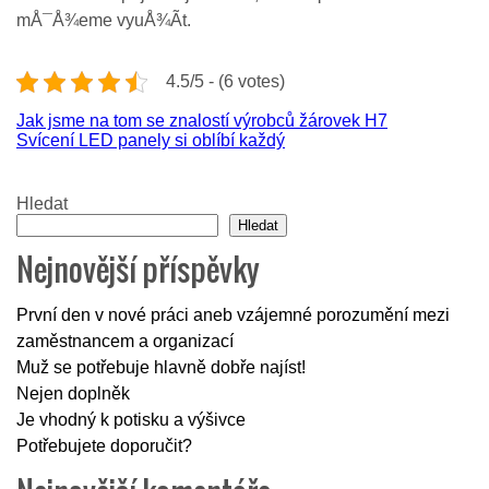
mÅ¯Å¾eme vyuÅ¾Ã­t.
4.5/5 - (6 votes)
Navigace
Jak jsme na tom se znalostí výrobců žárovek H7
Svícení LED panely si oblíbí každý
pro
příspěvek
Hledat
Hledat
Nejnovější příspěvky
První den v nové práci aneb vzájemné porozumění mezi
zaměstnancem a organizací
Muž se potřebuje hlavně dobře najíst!
Nejen doplněk
Je vhodný k potisku a výšivce
Potřebujete doporučit?