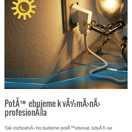
PotÅ™ebujeme k vÃ½mÄ›nÄ›
profesionÃ¡la
Tak rozhodnÄ› ho budeme potÅ™ebovat, kdyÅ¾ se