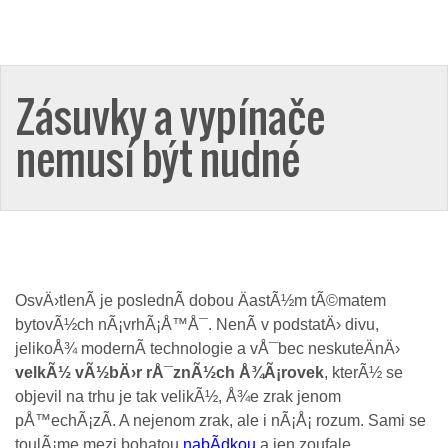
Zásuvky a vypínače
nemusí být nudné
OsvÄ›tlenÃ­ je poslednÃ­ dobou ÄastÃ½m tÃ©matem
bytovÃ½ch nÃ¡vrhÃ¡Å™Å¯. NenÃ­ v podstatÄ› divu,
jelikoÅ¾ modernÃ­ technologie a vÅ¯bec neskuteÄnÄ›
velkÃ½ vÃ½bÄ›r rÅ¯znÃ½ch Å¾Ã¡rovek
, kterÃ½ se
objevil na trhu je tak velikÃ½, Å¾e zrak jenom
pÅ™echÃ¡zÃ­. A nejenom zrak, ale i nÃ¡Å¡ rozum. Sami se
toulÃ¡me mezi bohatou
nabÃ­dkou
a jen zoufale