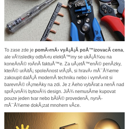
To zase zde je
pomÄ›rnÄ› vyÅ¡Å¡Ã­ poÅ™izovacÃ­ cena
,
ale vÃ½sledky odbÄ›ru elektÅ™iny se ukÃ¡Å¾ou na
koneÄnÃ© roÄnÃ­ faktuÅ™e. Za uÅ¡etÅ™enÃ© penÃ­zky,
kterÃ© urÄitÃ¡ spoleÄnost vrÃ¡tÃ­, si hravÄ› mÅ¯Å¾eme
zakoupit dalÅ¡Ã­ modernÃ­ techniku nebo i vymÄ›nit si
barevnÃ© rÃ¡meÄky na zdi. Je z Äeho vybÃ­rat a nenÃ­ nad
sprÃ¡vnÃ½ bytovÃ½ design. JiÅ¾ nemusÃ­me kupovat
pouze jeden tvar nebo bÃ­lÃ© provedenÃ­, nynÃ­
mÅ¯Å¾eme dokÃ¡zat mnohem vÃ­ce.