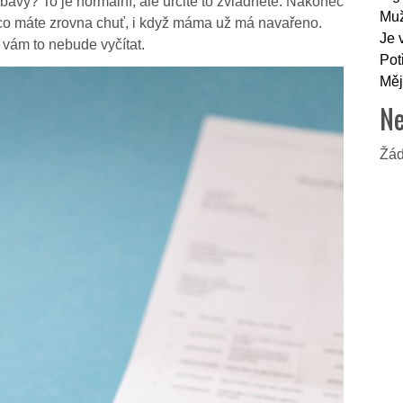
bavy? To je normální, ale určitě to zvládnete. Nakonec
Muž
a co máte zrovna chuť, i když máma už má navařeno.
Je 
 vám to nebude vyčítat.
Pot
Měj
Ne
Žád