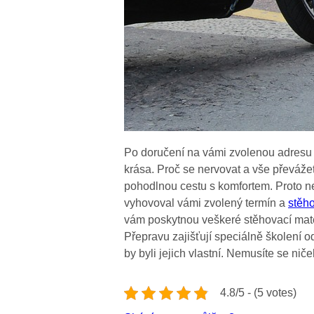
Po doručení na vámi zvolenou adresu 
krása.
Proč se nervovat a vše převáže
pohodlnou cestu s komfortem. Proto ne
vyhovoval vámi zvolený termín a
stěh
vám poskytnou veškeré stěhovací mater
Přepravu zajišťují speciálně školení o
by byli jejich vlastní. Nemusíte se nič
4.8/5 - (5 votes)