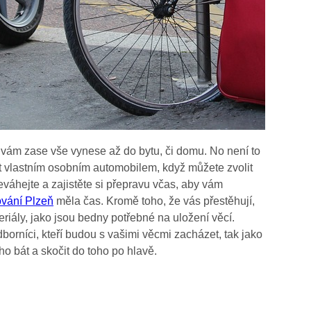
vám zase vše vynese až do bytu, či domu. No není to
t vlastním osobním automobilem, když můžete zvolit
váhejte a zajistěte si přepravu včas, aby vám
ování Plzeň
měla čas. Kromě toho, že vás přestěhují,
iály, jako jsou bedny potřebné na uložení věcí.
dborníci, kteří budou s vašimi věcmi zacházet, tak jako
eho bát a skočit do toho po hlavě.