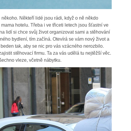
 někoho. Někteří lidé jsou rádi, když o ně někdo
 mama hotelu. Třeba i ve třiceti letech jsou šťastní ve
a lidí si chce svůj život organizovat sami a stěhování
ného bydlení, tím začíná. Otevírá se vám nový život a
o beden tak, aby se nic pro vás vzácného nerozbilo.
jistit stěhovací firmu. Ta za vás udělá tu nejtěžší věc.
šechno vleze, včetně nábytku.