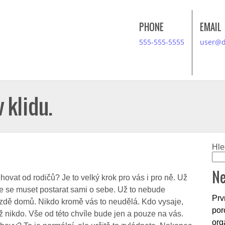
PHONE
EMAIL
555-555-5555
user@
 klidu.
Hle
Ne
ovat od rodičů? Je to velký krok pro vás i pro ně. Už
e se muset postarat sami o sebe. Už to nebude
Prv
ozdě domů. Nikdo kromě vás to neudělá. Kdo vysaje,
por
 nikdo. Vše od této chvíle bude jen a pouze na vás.
org