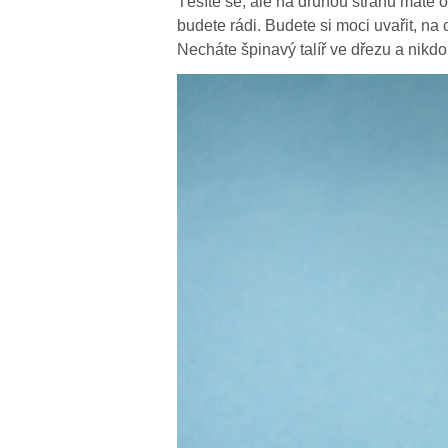
Těšíte se, ale na druhou stranu máte o
budete rádi. Budete si moci uvařit, n
Necháte špinavý talíř ve dřezu a nikdo