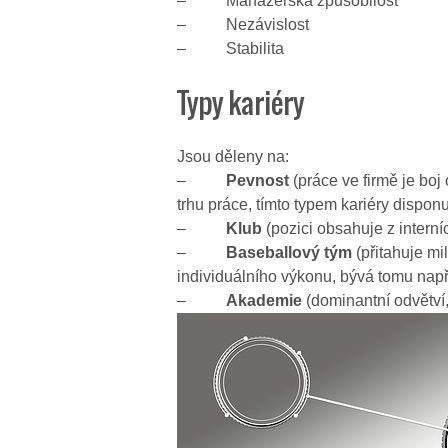
– Manažerská způsobilost
– Nezávislost
– Stabilita
Typy kariéry
Jsou děleny na:
–
Pevnost
(práce ve firmě je boj 
trhu práce, tímto typem kariéry disponu
–
Klub
(pozici obsahuje z interní
–
Baseballový
tým
(přitahuje mi
individuálního výkonu, bývá tomu např
–
Akademie
(dominantní odvětví, 