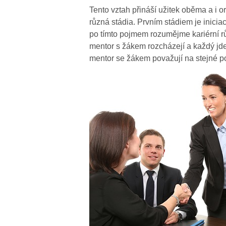
Tento vztah přináší užitek oběma a i or
různá stádia. Prvním stádiem je iniciace
po tímto pojmem rozumějme kariérní rů
mentor s žákem rozcházejí a každý jde
mentor se žákem považují na stejné poz