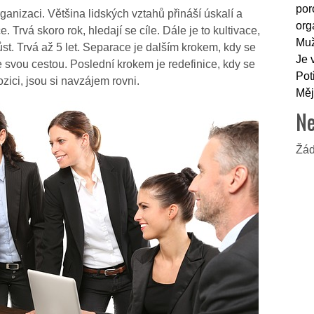
por
ganizaci. Většina lidských vztahů přináší úskalí a
org
. Trvá skoro rok, hledají se cíle. Dále je to kultivace,
Muž
st. Trvá až 5 let. Separace je dalším krokem, kdy se
Je 
 svou cestou. Poslední krokem je redefinice, kdy se
Pot
ici, jsou si navzájem rovni.
Měj
Ne
Žád