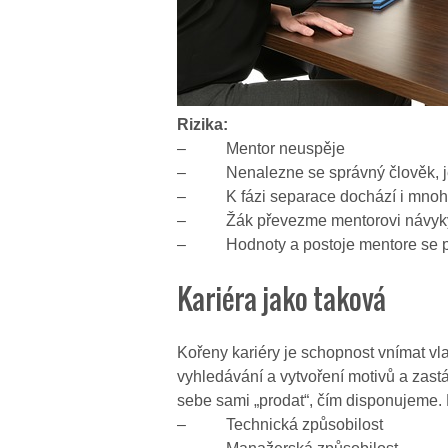
Rizika:
– Mentor neuspěje
– Nenalezne se správný člověk, je
– K fázi separace dochází i mnohem
– Žák převezme mentorovi návyky, kt
– Hodnoty a postoje mentore se pře
Kariéra jako taková
Kořeny kariéry je schopnost vnímat vla
vyhledávání a vytvoření motivů a zast
sebe sami „prodat“, čím disponujeme. 
– Technická způsobilost