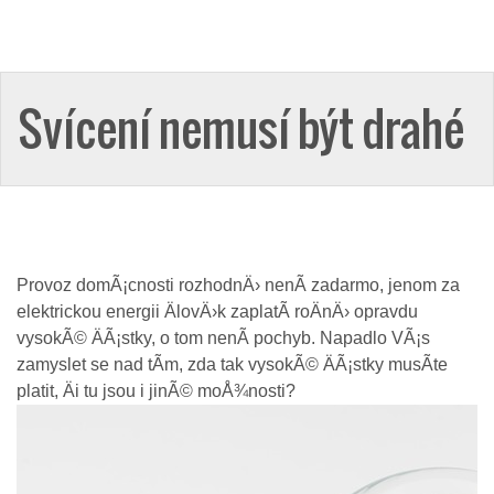
Svícení nemusí být drahé
Provoz domÃ¡cnosti rozhodnÄ› nenÃ­ zadarmo, jenom za
elektrickou energii ÄlovÄ›k zaplatÃ­ roÄnÄ› opravdu
vysokÃ© ÄÃ¡stky, o tom nenÃ­ pochyb. Napadlo VÃ¡s
zamyslet se nad tÃ­m, zda tak vysokÃ© ÄÃ¡stky musÃ­te
platit, Äi tu jsou i jinÃ© moÅ¾nosti?