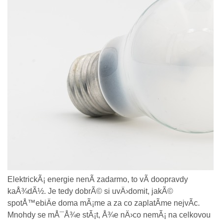
ElektrickÃ¡ energie nenÃ­ zadarmo, to vÃ­ doopravdy
kaÅ¾dÃ½. Je tedy dobrÃ© si uvÄ›domit, jakÃ©
spotÅ™ebiÄe doma mÃ¡me a za co zaplatÃ­me nejvÃ­c.
Mnohdy se mÅ¯Å¾e stÃ¡t, Å¾e nÄ›co nemÃ¡ na celkovou