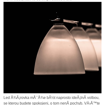
Led Å¾Ã¡rovka
mÅ¯Å¾e bÃ½t naprosto ideÃ¡lnÃ­ volbou,
se kterou budete spokojeni, o tom nenÃ­ pochyb. VÄ›Å™te