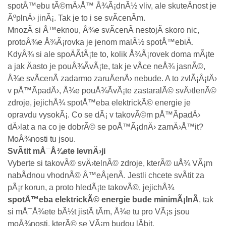
spotÅ™ebu tÃ©mÄ›Å™ Å¾Ã¡dnÃ½ vliv, ale skuteÄnost je
ÃºplnÄ› jinÃ¡. Tak je to i se svÃ­cenÃ­m.
MnozÃ­ si Å™eknou, Å¾e svÃ­cenÃ­ nestojÃ­ skoro nic,
protoÅ¾e Å¾Ã¡rovka je jenom malÃ½ spotÅ™ebiÄ.
KdyÅ¾ si ale spoÄÃ­tÃ¡te to, kolik Å¾Ã¡rovek doma mÃ¡te
a jak Äasto je pouÅ¾Ã­vÃ¡te, tak je vÃ­ce neÅ¾ jasnÃ©,
Å¾e svÃ­cenÃ­ zadarmo zaruÄenÄ› nebude. A to zvlÃ¡Å¡tÄ›
v pÅ™Ã­padÄ›, Å¾e pouÅ¾Ã­vÃ¡te zastaralÃ© svÄ›tlenÃ©
zdroje, jejichÅ¾ spotÅ™eba elektrickÃ© energie je
opravdu vysokÃ¡. Co se dÃ¡ v takovÃ©m pÅ™Ã­padÄ›
dÄ›lat a na co je dobrÃ© se poÅ™Ã¡dnÄ› zamÄ›Å™it?
MoÅ¾nosti tu jsou.
SvÃ­tit mÅ¯Å¾ete levnÄ›ji
Vyberte si takovÃ© svÄ›telnÃ© zdroje, kterÃ© uÅ¾ VÃ¡m
nabÃ­dnou vhodnÃ© Å™eÅ¡enÃ­. Jestli chcete svÃ­tit za
pÃ¡r korun, a proto hledÃ¡te takovÃ©, jejichÅ¾
spotÅ™eba elektrickÃ© energie bude minimÃ¡lnÃ­
, tak
si mÅ¯Å¾ete bÃ½t jistÃ­ tÃ­m, Å¾e tu pro VÃ¡s jsou
moÅ¾nosti, kterÃ© se VÃ¡m budou lÃ­bit.