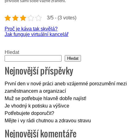
přivodit sami sobě vážné zranění.
3/5 - (3 votes)
Navigace
Proč je káva tak skvělá?
Jak funguje virtuální kancelář
pro
příspěvek
Hledat
Hledat
Nejnovější příspěvky
První den v nové práci aneb vzájemné porozumění mezi
zaměstnancem a organizací
Muž se potřebuje hlavně dobře najíst!
Je vhodný k potisku a výšivce
Potřebujete doporučit?
Mějte i vy rádi chutnou a zdravou stravu
Nejnovější komentáře