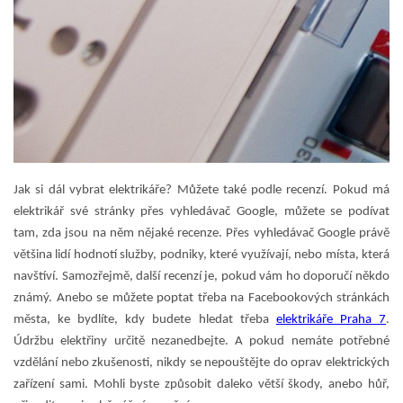
Jak si dál vybrat elektrikáře? Můžete také podle recenzí. Pokud má
elektrikář své stránky přes vyhledávač Google, můžete se podívat
tam, zda jsou na něm nějaké recenze. Přes vyhledávač Google právě
většina lidí hodnotí služby, podniky, které využívají, nebo místa, která
navštíví. Samozřejmě, další recenzí je, pokud vám ho doporučí někdo
známý. Anebo se můžete poptat třeba na Facebookových stránkách
města, ke bydlíte, kdy budete hledat třeba
elektrikáře Praha 7
.
Údržbu elektřiny určitě nezanedbejte. A pokud nemáte potřebné
vzdělání nebo zkušenosti, nikdy se nepouštějte do oprav elektrických
zařízení sami. Mohli byste způsobit daleko větší škody, anebo hůř,