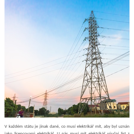
V každém státu je jinak dané, co musí elektrikář mít, aby byl uznán
jako licencovaný elektrikář. U nás musí mít elektrikář výuční list z