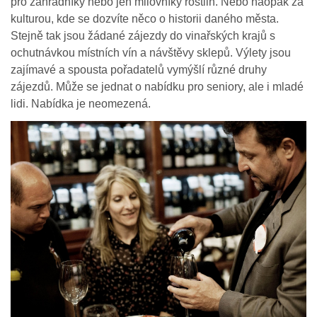
pro zahradníky nebo jen milovníky rostlin. Nebo naopak za
kulturou, kde se dozvíte něco o historii daného města.
Stejně tak jsou žádané zájezdy do vinařských krajů s
ochutnávkou místních vín a návštěvy sklepů. Výlety jsou
zajímavé a spousta pořadatelů vymýšlí různé druhy
zájezdů. Může se jednat o nabídku pro seniory, ale i mladé
lidi. Nabídka je neomezená.