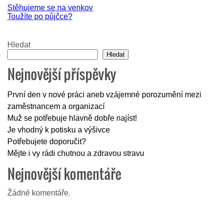
Navigace
Stěhujeme se na venkov
Toužíte po půjčce?
pro
příspěvek
Hledat
Hledat
Nejnovější příspěvky
První den v nové práci aneb vzájemné porozumění mezi
zaměstnancem a organizací
Muž se potřebuje hlavně dobře najíst!
Je vhodný k potisku a výšivce
Potřebujete doporučit?
Mějte i vy rádi chutnou a zdravou stravu
Nejnovější komentáře
Žádné komentáře.