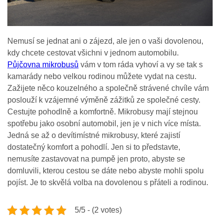
Nemusí se jednat ani o zájezd, ale jen o vaši dovolenou,
kdy chcete cestovat všichni v jednom automobilu.
Půjčovna mikrobusů
vám v tom ráda vyhoví a vy se tak s
kamarády nebo velkou rodinou můžete vydat na cestu.
Zažijete něco kouzelného a společně strávené chvíle vám
poslouží k vzájemné výměně zážitků ze společné cesty.
Cestujte pohodlně a komfortně. Mikrobusy mají stejnou
spotřebu jako osobní automobil, jen je v nich více místa.
Jedná se až o devítimístné mikrobusy, které zajistí
dostatečný komfort a pohodlí. Jen si to představte,
nemusíte zastavovat na pumpě jen proto, abyste se
domluvili, kterou cestou se dáte nebo abyste mohli spolu
pojíst. Je to skvělá volba na dovolenou s přáteli a rodinou.
5/5 - (2 votes)