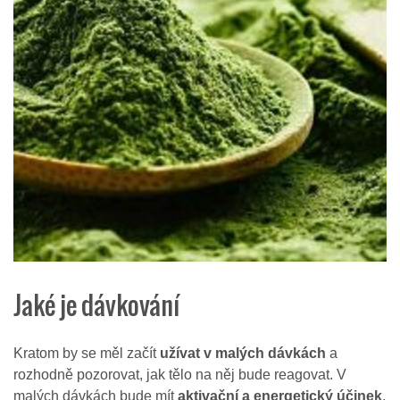
Jaké je dávkování
Kratom by se měl začít
užívat v malých dávkách
a
rozhodně pozorovat, jak tělo na něj bude reagovat. V
malých dávkách bude mít
aktivační a energetický účinek
.