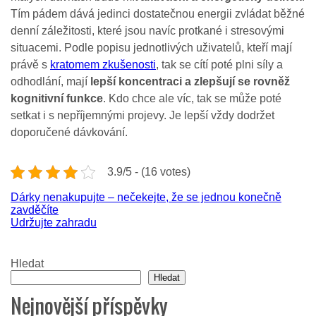
Tím pádem dává jedinci dostatečnou energii zvládat běžné
denní záležitosti, které jsou navíc protkané i stresovými
situacemi. Podle popisu jednotlivých uživatelů, kteří mají
právě s
kratomem zkušenosti
, tak se cítí poté plni síly a
odhodlání, mají
lepší koncentraci a zlepšují se rovněž
kognitivní funkce
. Kdo chce ale víc, tak se může poté
setkat i s nepříjemnými projevy. Je lepší vždy dodržet
doporučené dávkování.
3.9/5 - (16 votes)
Navigace
Dárky nenakupujte – nečekejte, že se jednou konečně
zavděčíte
pro
Udržujte zahradu
příspěvek
Hledat
Hledat
Nejnovější příspěvky