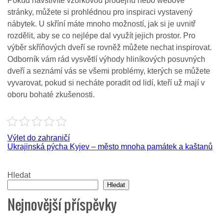
Pokud navštívíte vzorkovou prodejnu nebo webové
stránky, můžete si prohlédnou pro inspiraci vystavený
nábytek. U skříní máte mnoho možností, jak si je uvnitř
rozdělit, aby se co nejlépe dal využít jejich prostor. Pro
výběr skříňových dveří se rovněž můžete nechat inspirovat.
Odborník vám rád vysvětlí výhody hliníkových posuvných
dveří a seznámí vás se všemi problémy, kterých se můžete
vyvarovat, pokud si necháte poradit od lidí, kteří už mají v
oboru bohaté zkušenosti.
Navigace
Výlet do zahraničí
Ukrajinská pýcha Kyjev – město mnoha památek a kaštanů
pro
příspěvek
Hledat
Hledat
Nejnovější příspěvky