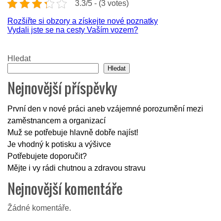
3.3/5 - (3 votes)
Navigace
Rozšiřte si obzory a získejte nové poznatky
Vydali jste se na cesty Vaším vozem?
pro
příspěvek
Hledat
Hledat
Nejnovější příspěvky
První den v nové práci aneb vzájemné porozumění mezi
zaměstnancem a organizací
Muž se potřebuje hlavně dobře najíst!
Je vhodný k potisku a výšivce
Potřebujete doporučit?
Mějte i vy rádi chutnou a zdravou stravu
Nejnovější komentáře
Žádné komentáře.