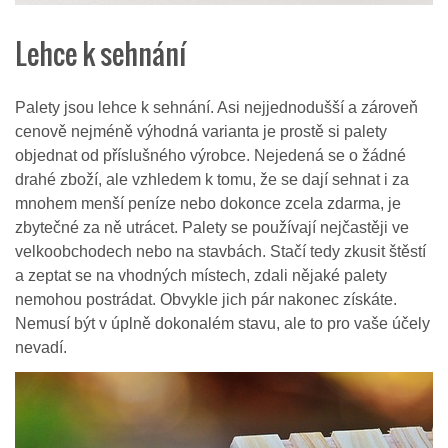
Lehce k sehnání
Palety jsou lehce k sehnání. Asi nejjednodušší a zároveň
cenově nejméně výhodná varianta je prostě si palety
objednat od příslušného výrobce. Nejedená se o žádné
drahé zboží, ale vzhledem k tomu, že se dají sehnat i za
mnohem menší peníze nebo dokonce zcela zdarma, je
zbytečné za ně utrácet. Palety se používají nejčastěji ve
velkoobchodech nebo na stavbách. Stačí tedy zkusit štěstí
a zeptat se na vhodných místech, zdali nějaké palety
nemohou postrádat. Obvykle jich pár nakonec získáte.
Nemusí být v úplně dokonalém stavu, ale to pro vaše účely
nevadí.