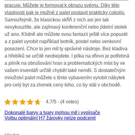
pracuje. Můžete je formovat k obrazu svému. Díky této
vlastnosti pak je možné z palet postavit prakticky cokoliv.
Samozřejmě, že klasickou skříň z nich asi jen tak
nevykouzlíte, ale zajímavý konferenční nebo jídelní stolek
už ano. Klidně ale můžete svou fantazii ještě více popustit
a z palet vyrobit například botník, postel nebo venkovní
posezení. Chce to jen mít ty správné nástroje. Bez kladiva
a hřebíků se určitě neobejdete. I pilka na dřevo je potřebná
a pilník na obrušování hran a problematických míst by ve
vašem inventáři určitě chybět také neměl. S dostatečným
množství palet můžete s tímto vybavením vyrobit nábytek
pro celý byt za zlomek ceny toho, co by stál v obchodě.
4.7/5 - (4 votes)
Navigace
Dokonalé barvy a tvary mohou mít i vypínače
Volbu optimální H7 žárovky nelze podcenit
pro
příspěvek