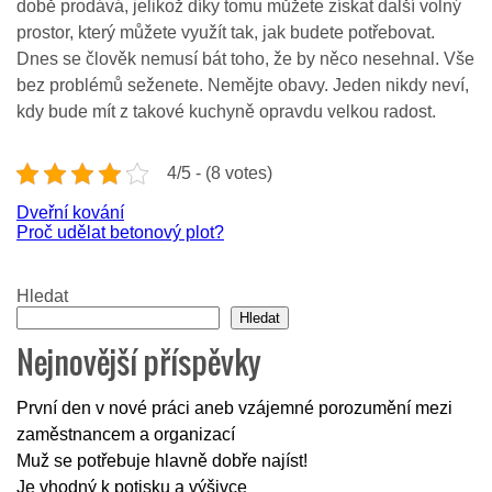
době prodává, jelikož díky tomu můžete získat další volný
prostor, který můžete využít tak, jak budete potřebovat.
Dnes se člověk nemusí bát toho, že by něco nesehnal. Vše
bez problémů seženete. Nemějte obavy. Jeden nikdy neví,
kdy bude mít z takové kuchyně opravdu velkou radost.
4/5 - (8 votes)
Navigace
Dveřní kování
Proč udělat betonový plot?
pro
příspěvek
Hledat
Hledat
Nejnovější příspěvky
První den v nové práci aneb vzájemné porozumění mezi
zaměstnancem a organizací
Muž se potřebuje hlavně dobře najíst!
Je vhodný k potisku a výšivce