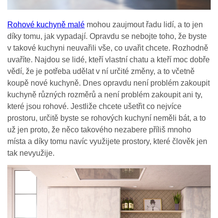
Rohové kuchyně malé
mohou zaujmout řadu lidí, a to jen
díky tomu, jak vypadají. Opravdu se nebojte toho, že byste
v takové kuchyni neuvařili vše, co uvařit chcete. Rozhodně
uvaříte. Najdou se lidé, kteří vlastní chatu a kteří moc dobře
vědí, že je potřeba udělat v ní určité změny, a to včetně
koupě nové kuchyně. Dnes opravdu není problém zakoupit
kuchyně různých rozměrů a není problém zakoupit ani ty,
které jsou rohové. Jestliže chcete ušetřit co nejvíce
prostoru, určitě byste se rohových kuchyní neměli bát, a to
už jen proto, že něco takového nezabere příliš mnoho
místa a díky tomu navíc využijete prostory, které člověk jen
tak nevyužije.