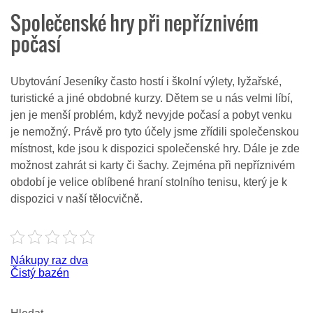
Společenské hry při nepříznivém
počasí
Ubytování Jeseníky často hostí i školní výlety, lyžařské,
turistické a jiné obdobné kurzy. Dětem se u nás velmi líbí,
jen je menší problém, když nevyjde počasí a pobyt venku
je nemožný. Právě pro tyto účely jsme zřídili společenskou
místnost, kde jsou k dispozici společenské hry. Dále je zde
možnost zahrát si karty či šachy. Zejména při nepříznivém
období je velice oblíbené hraní stolního tenisu, který je k
dispozici v naší tělocvičně.
Navigace
Nákupy raz dva
Čistý bazén
pro
příspěvek