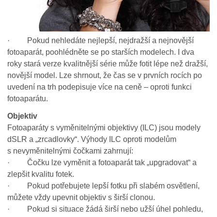
· Pokud nehledáte nejlepší, nejdražší a nejnovější
fotoaparát, poohlédněte se po starších modelech. I dva
roky stará verze kvalitnější série může fotit lépe než dražší,
novější model. Lze shrnout, že čas se v prvních rocích po
uvedení na trh podepisuje více na ceně – oproti funkci
fotoaparátu.
Objektiv
Fotoaparáty s vyměnitelnými objektivy (ILC) jsou modely
dSLR a „zrcadlovky“. Výhody ILC oproti modelům
s nevyměnitelnými čočkami zahrnují:
· Čočku lze vyměnit a fotoaparát tak „upgradovat“ a
zlepšit kvalitu fotek.
· Pokud potřebujete lepší fotku při slabém osvětlení,
můžete vždy upevnit objektiv s širší clonou.
· Pokud si situace žádá širší nebo užší úhel pohledu,