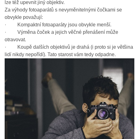
lze též upevnit jiný objektiv.
Za výhody fotoaparátů s nevyměnitelnými čočkami se
obvykle považují:
· Kompaktní fotoaparáty jsou obvykle menší.
· Výměna čoček a jejich věčné přenášení může
otravovat.
· Koupě dalších objektivů je drahá (i proto si je většina
lidí nikdy nepořídí). Tato starost vám tedy odpadne.