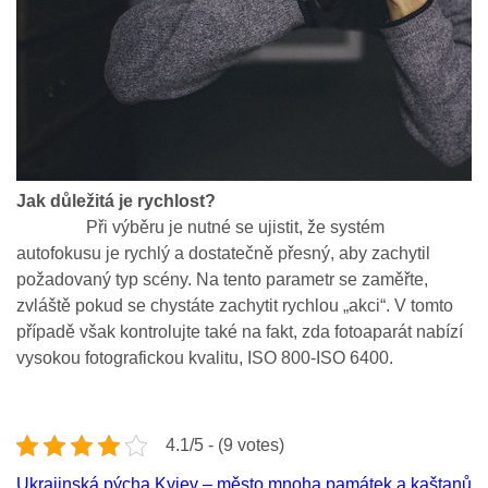
Jak důležitá je rychlost?
Při výběru je nutné se ujistit, že systém
autofokusu je rychlý a dostatečně přesný, aby zachytil
požadovaný typ scény. Na tento parametr se zaměřte,
zvláště pokud se chystáte zachytit rychlou „akci“. V tomto
případě však kontrolujte také na fakt, zda fotoaparát nabízí
vysokou fotografickou kvalitu, ISO 800-ISO 6400.
4.1/5 - (9 votes)
Ukrajinská pýcha Kyjev – město mnoha památek a kaštanů