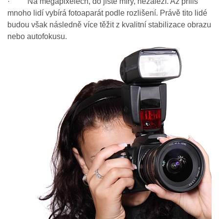
· Na megapixelech, do jisté míry, nezáleží. Až příliš
mnoho lidí vybírá fotoaparát podle rozlišení. Právě tito lidé
budou však následně více těžit z kvalitní stabilizace obrazu
nebo autofokusu.