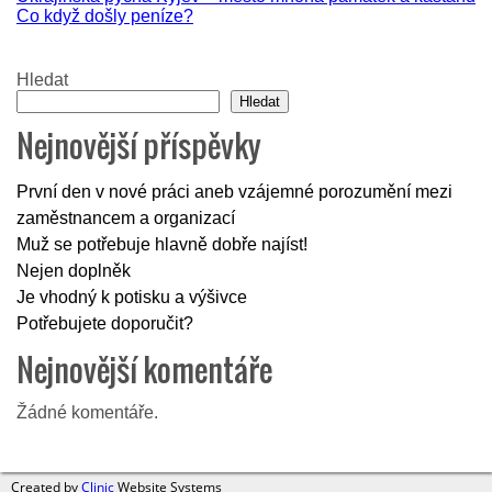
Navigace
Co když došly peníze?
pro
příspěvek
Hledat
Hledat
Nejnovější příspěvky
První den v nové práci aneb vzájemné porozumění mezi
zaměstnancem a organizací
Muž se potřebuje hlavně dobře najíst!
Nejen doplněk
Je vhodný k potisku a výšivce
Potřebujete doporučit?
Nejnovější komentáře
Žádné komentáře.
Created by
Clinic
Website Systems