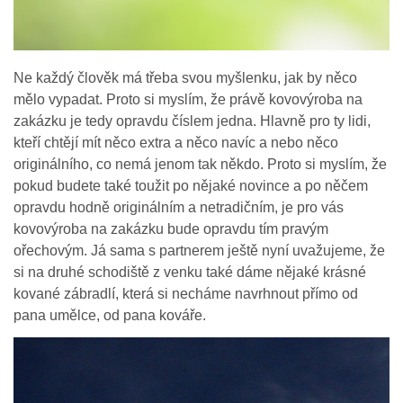
Ne každý člověk má třeba svou myšlenku, jak by něco
mělo vypadat. Proto si myslím, že právě kovovýroba na
zakázku je tedy opravdu číslem jedna. Hlavně pro ty lidi,
kteří chtějí mít něco extra a něco navíc a nebo něco
originálního, co nemá jenom tak někdo. Proto si myslím, že
pokud budete také toužit po nějaké novince a po něčem
opravdu hodně originálním a netradičním, je pro vás
kovovýroba na zakázku bude opravdu tím pravým
ořechovým. Já sama s partnerem ještě nyní uvažujeme, že
si na druhé schodiště z venku také dáme nějaké krásné
kované zábradlí, která si necháme navrhnout přímo od
pana umělce, od pana kováře.