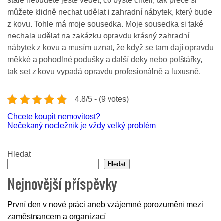
stále nebudete ještě vědět, co byste chtěli, tak přece si
můžete klidně nechat udělat i zahradní nábytek, který bude
z kovu. Tohle má moje sousedka. Moje sousedka si také
nechala udělat na zakázku opravdu krásný zahradní
nábytek z kovu a musím uznat, že když se tam dají opravdu
měkké a pohodlné podušky a další deky nebo polštářky,
tak set z kovu vypadá opravdu profesionálně a luxusně.
4.8/5 - (9 votes)
Navigace
Chcete koupit nemovitost?
Nečekaný nocležník je vždy velký problém
pro
příspěvek
Hledat
Hledat
Nejnovější příspěvky
První den v nové práci aneb vzájemné porozumění mezi
zaměstnancem a organizací