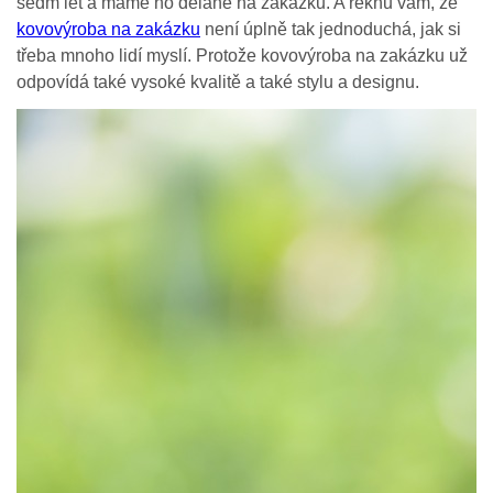
sedm let a máme ho dělané na zakázku. A řeknu vám, že
kovovýroba na zakázku
není úplně tak jednoduchá, jak si
třeba mnoho lidí myslí. Protože kovovýroba na zakázku už
odpovídá také vysoké kvalitě a také stylu a designu.